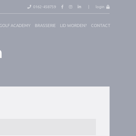
0162-458759
|
login
GOLF ACADEMY
BRASSERIE
LID WORDEN?
CONTACT
m